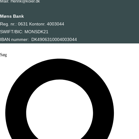
Mail:
Henrik@koier.dk
Møns Bank
Reg. nr.: 0631 Kontonr. 4003044
SWIFT/BIC: MONSDK21
IBAN nummer: DK4906310004003044
Søg