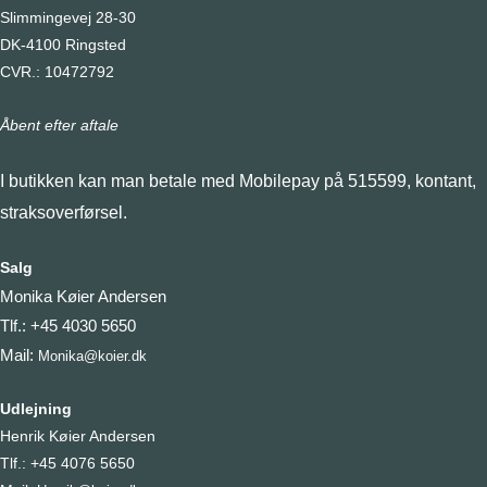
flere
Slimmingevej 28-30
variante
DK-4100 Ringsted
Muligh
CVR.: 10472792
kan
Åbent efter aftale
vælges
på
I butikken kan man betale med Mobilepay på 515599, kontant,
varesid
straksoverførsel.
Salg
Monika Køier Andersen
Tlf.: +45 4030 5650
Mail:
Monika@koier.dk
Udlejning
Henrik Køier Andersen
Tlf.: +45 4076 5650