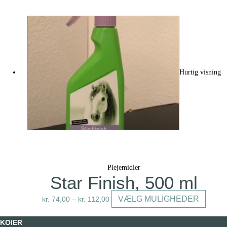
Hurtig visning
Plejemidler
Star Finish, 500 ml
Dette
VÆLG MULIGHEDER
kr.
74,00
–
kr.
112,00
vare
har
KOIER