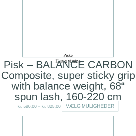
Piske
Pisk – BALANCE CARBON
Hurtig visning
Composite, super sticky grip
with balance weight, 68“
spun lash, 160-220 cm
Dette
VÆLG MULIGHEDER
kr.
590,00
–
kr.
825,00
vare
har
flere
varianter.