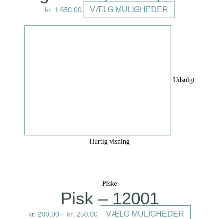
Dette
VÆLG MULIGHEDER
kr.
1.650,00
vare
har
flere
varianter.
Mulighederne
Udsolgt
kan
vælges
på
varesiden
Hurtig visning
Piske
Pisk – 12001
Dette
VÆLG MULIGHEDER
kr.
200,00
–
kr.
250,00