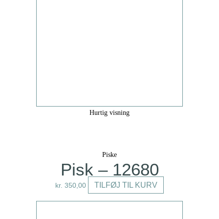
har
flere
varianter.
Mulighederne
kan
vælges
på
varesiden
Hurtig visning
Piske
Pisk – 12680
TILFØJ TIL KURV
kr.
350,00