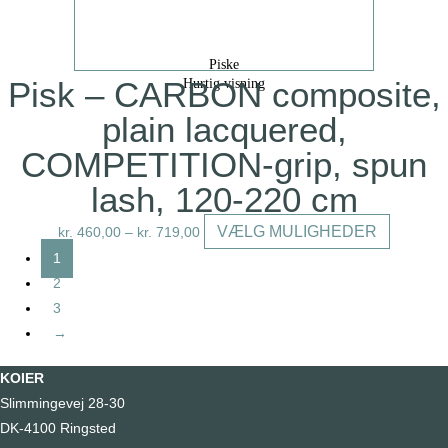
på
varesiden
Piske
Pisk – CARBON composite,
Hurtig visning
plain lacquered,
COMPETITION-grip, spun
lash, 120-220 cm
Dette
VÆLG MULIGHEDER
kr.
460,00
–
kr.
719,00
vare
1
har
2
flere
3
varianter.
→
Mulighede
kan
KOIER
vælges
Slimmingevej 28-30
på
DK-4100 Ringsted