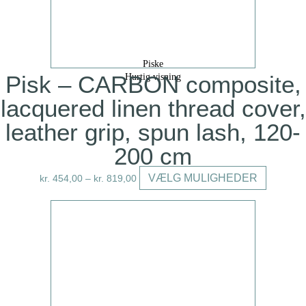
vælges
på
varesiden
Piske
Pisk – CARBON composite,
Hurtig visning
lacquered linen thread cover,
leather grip, spun lash, 120-
200 cm
Dette
VÆLG MULIGHEDER
kr.
454,00
–
kr.
819,00
vare
har
flere
varianter.
Mulighede
kan
vælges