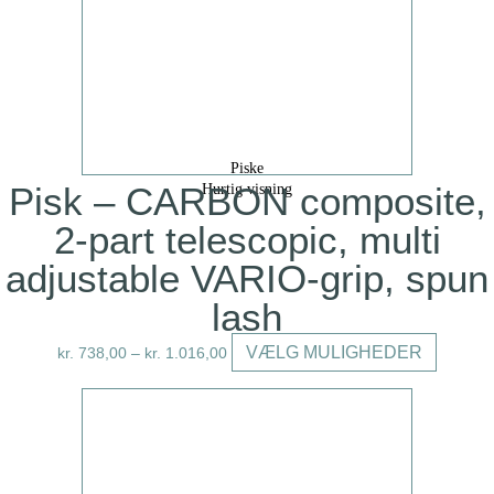
Mulighede
kan
vælges
på
varesiden
Piske
Pisk – CARBON composite,
Hurtig visning
2-part telescopic, multi
adjustable VARIO-grip, spun
lash
Dette
VÆLG MULIGHEDER
kr.
738,00
–
kr.
1.016,00
vare
har
flere
varianter.
Mulighed