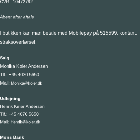
varesiden
CVR.: 10472792
Åbent efter aftale
I butikken kan man betale med Mobilepay på 515599, kontant,
straksoverførsel.
Salg
Monika Køier Andersen
Tlf.: +45 4030 5650
Mail:
Monika@koier.dk
Udlejning
Henrik Køier Andersen
Tlf.: +45 4076 5650
Mail:
Henrik@koier.dk
Møns Bank