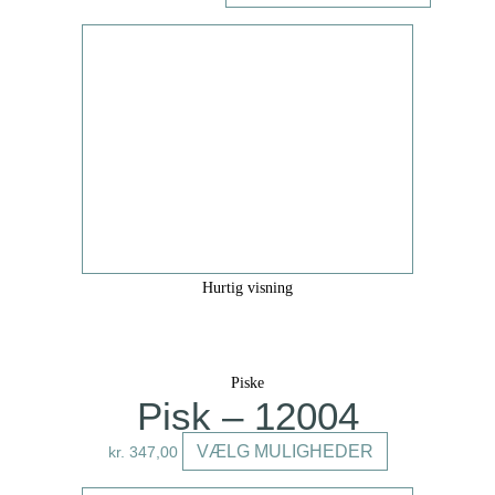
vare
har
flere
varianter.
Mulighede
kan
vælges
på
varesiden
Hurtig visning
Piske
Pisk – 12004
Dette
VÆLG MULIGHEDER
kr.
347,00
vare