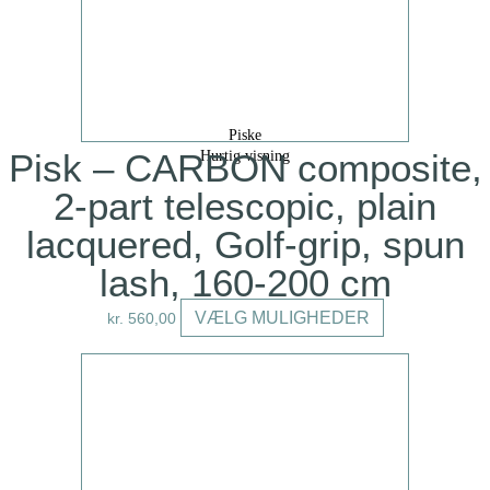
kan
vælges
på
varesiden
Piske
Pisk – CARBON composite,
Hurtig visning
2-part telescopic, plain
lacquered, Golf-grip, spun
lash, 160-200 cm
Dette
VÆLG MULIGHEDER
kr.
560,00
vare
har
flere
varianter.
Mulighederne
kan