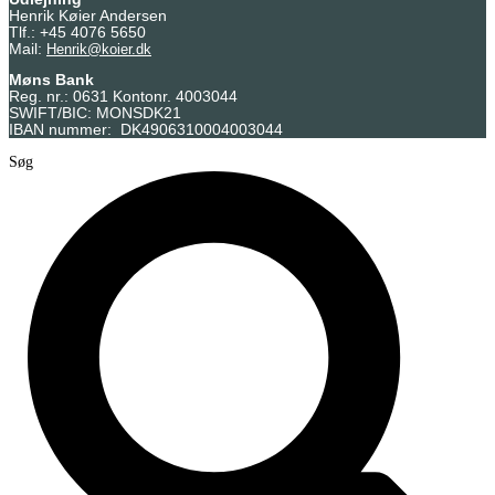
Henrik Køier Andersen
Tlf.: +45 4076 5650
Mail:
Henrik@koier.dk
Møns Bank
Reg. nr.: 0631 Kontonr. 4003044
SWIFT/BIC: MONSDK21
IBAN nummer: DK4906310004003044
Søg