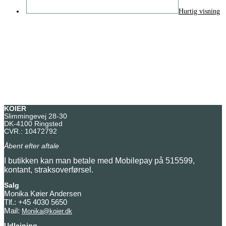
Hurtig visning
KOIER
Slimmingevej 28-30
DK-4100 Ringsted
CVR.: 10472792
Åbent efter aftale
I butikken kan man betale med Mobilepay på 515599,
kontant, straksoverførsel.
Salg
Monika Køier Andersen
Tlf.: +45 4030 5650
Mail:
Monika@koier.dk
Udlejning