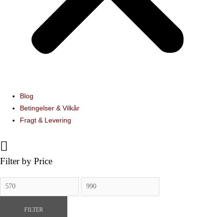
Blog
Betingelser & Vilkår
Fragt & Levering
Filter by Price
Mindste
Højeste
pris
pris
FILTER