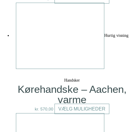
vare
har
flere
varianter.
Mulighedern
Hurtig visning
kan
vælges
på
varesiden
Handsker
Kørehandske – Aachen,
varme
Dette
VÆLG MULIGHEDER
kr.
570,00
vare
har
flere