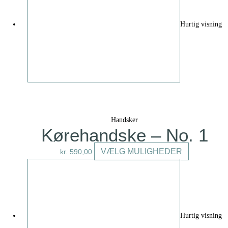
varianter.
Mulighedern
Hurtig visning
kan
vælges
på
varesiden
Handsker
Kørehandske – No. 1
Dette
VÆLG MULIGHEDER
kr.
590,00
vare
har
flere
varianter.
Mulighedern
Hurtig visning
kan