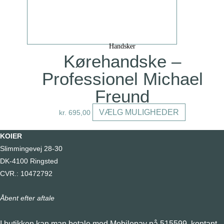
vælges
på
varesiden
Handsker
Kørehandske –
Professionel Michael
Freund
Dette
VÆLG MULIGHEDER
kr.
695,00
vare
har
KOIER
flere
Slimmingevej 28-30
varianter.
DK-4100 Ringsted
Mulighedern
CVR.: 10472792
kan
Åbent efter aftale
vælges
på
I butikken kan man betale med Mobilepay på 515599, kontant,
varesiden