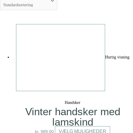
Hurtig visning
Handsker
Vinter handsker med
lamskind
Dette
VÆLG MULIGHEDER
kr.
989,00