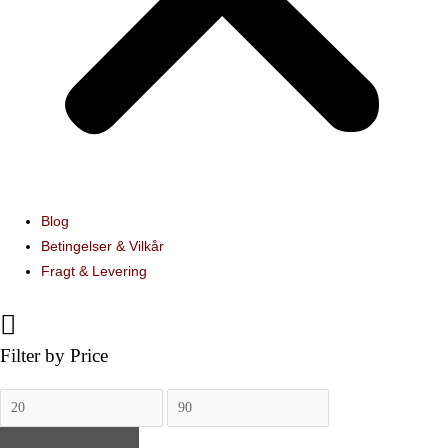
Blog
Betingelser & Vilkår
Fragt & Levering
Filter by Price
Mindste
Højeste
pris
pris