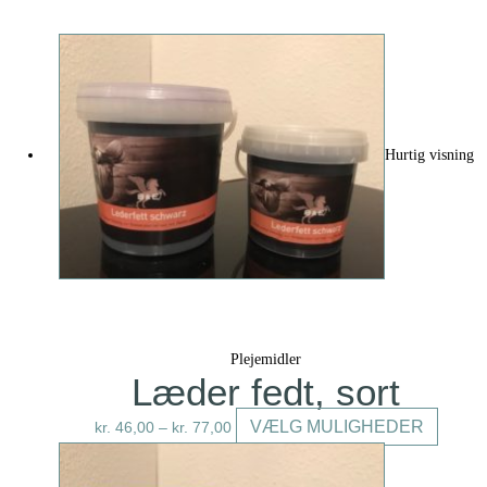
Hurtig visning
Plejemidler
Læder fedt, sort
Dette
VÆLG MULIGHEDER
kr.
46,00
–
kr.
77,00
vare
har