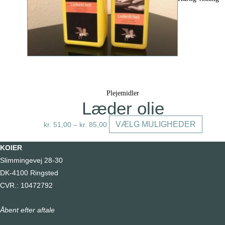
kan
vælges
på
varesid
Plejemidler
Læder olie
Dette
VÆLG MULIGHEDER
kr.
51,00
–
kr.
85,00
vare
har
KOIER
flere
Slimmingevej 28-30
variante
DK-4100 Ringsted
Mulighe
CVR.: 10472792
kan
Åbent efter aftale
vælges
på