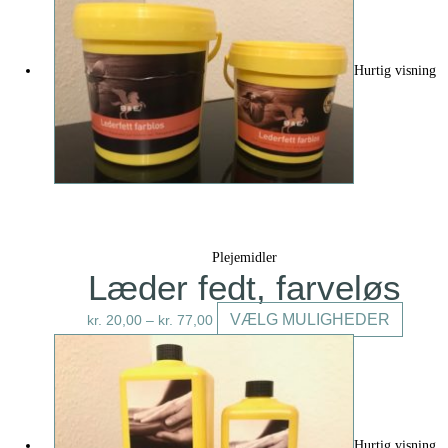
flere
variante
Mulighe
Hurtig visning
kan
vælges
på
varesid
Plejemidler
Læder fedt, farveløs
Dette
VÆLG MULIGHEDER
kr.
20,00
–
kr.
77,00
vare
har
flere
variante
Mulighe
Hurtig visning