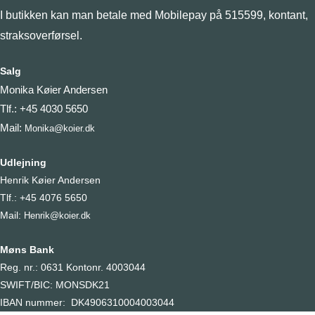
I butikken kan man betale med Mobilepay på 515599, kontant,
varesid
straksoverførsel.
Salg
Monika Køier Andersen
Tlf.: +45 4030 5650
Mail:
Monika@koier.dk
Udlejning
Henrik Køier Andersen
Tlf.: +45 4076 5650
Mail:
Henrik@koier.dk
Møns Bank
Reg. nr.: 0631 Kontonr. 4003044
SWIFT/BIC: MONSDK21
IBAN nummer: DK4906310004003044