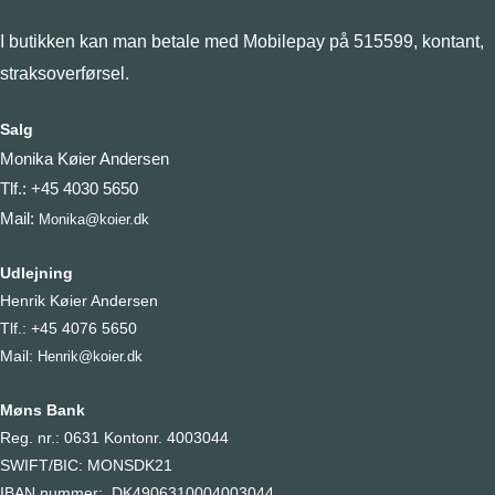
I butikken kan man betale med Mobilepay på 515599, kontant,
straksoverførsel.
Salg
Monika Køier Andersen
Tlf.: +45 4030 5650
Mail:
Monika@koier.dk
Udlejning
Henrik Køier Andersen
Tlf.: +45 4076 5650
Mail:
Henrik@koier.dk
Møns Bank
Reg. nr.: 0631 Kontonr. 4003044
SWIFT/BIC: MONSDK21
IBAN nummer: DK4906310004003044