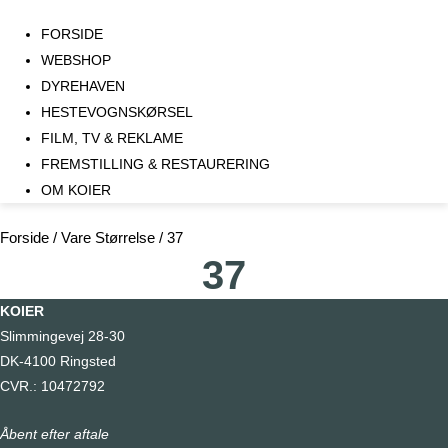
FORSIDE
WEBSHOP
DYREHAVEN
HESTEVOGNSKØRSEL
FILM, TV & REKLAME
FREMSTILLING & RESTAURERING​
OM KOIER
Forside
/ Vare Størrelse / 37
37
KOIER
Slimmingevej 28-30
DK-4100 Ringsted
CVR.: 10472792
Åbent efter aftale