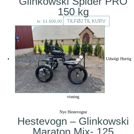
Glinkowski Spider PRO
150 kg
TILFØJ TIL KURV
kr.
51.500,00
Udsolgt
Hurtig
visning
Nye Hestevogne
Hestevogn – Glinkowski
Maraton Mix- 125