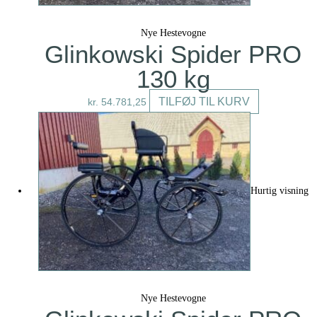
Nye Hestevogne
Glinkowski Spider PRO
130 kg
TILFØJ TIL KURV
kr.
54.781,25
Hurtig visning
Nye Hestevogne