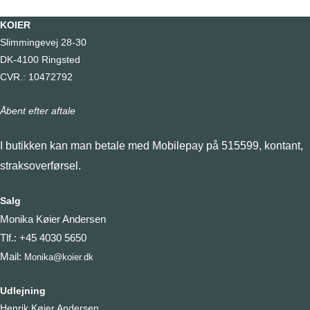
KOIER
Slimmingevej 28-30
DK-4100 Ringsted
CVR.: 10472792
Åbent efter aftale
I butikken kan man betale med Mobilepay på 515599, kontant,
straksoverførsel.
Salg
Monika Køier Andersen
Tlf.: +45 4030 5650
Mail:
Monika@koier.dk
Udlejning
Henrik Køier Andersen