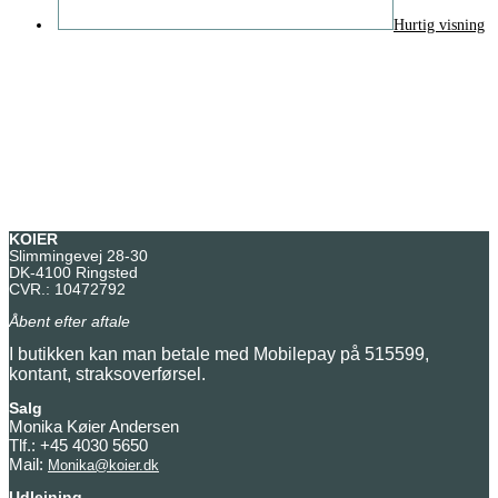
Hurtig visning
KOIER
Slimmingevej 28-30
DK-4100 Ringsted
CVR.: 10472792
Åbent efter aftale
I butikken kan man betale med Mobilepay på 515599,
kontant, straksoverførsel.
Salg
Monika Køier Andersen
Tlf.: +45 4030 5650
Mail:
Monika@koier.dk
Udlejning