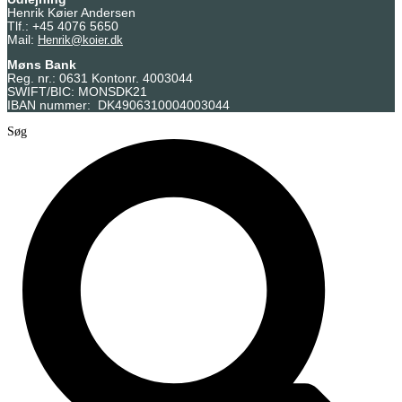
Henrik Køier Andersen
Tlf.: +45 4076 5650
Mail:
Henrik@koier.dk
Møns Bank
Reg. nr.: 0631 Kontonr. 4003044
SWIFT/BIC: MONSDK21
IBAN nummer: DK4906310004003044
Søg