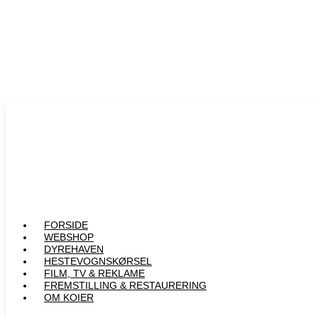
Gå
til
indholdet
FORSIDE
WEBSHOP
DYREHAVEN
HESTEVOGNSKØRSEL
FILM, TV & REKLAME
FREMSTILLING & RESTAURERING​
OM KOIER