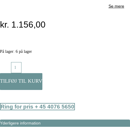
Se mere
kr.
1.156,00
På lager:
6 på lager
Bremsekaliber
-
ZHAM-
TILFØJ TIL KURV
B,
pr.
stk,
Ring for pris + 45 4076 5650
uden
bremseklodser
Yderligere information
antal