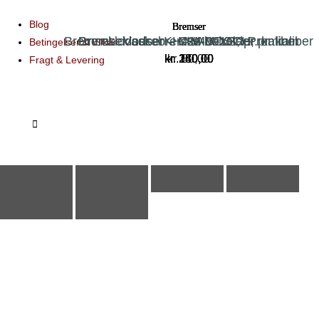
Blog
Bremser
Bremser
Bremser
Bremser
Bremseklodser – KHAM-BOSCH, pr. kaliber
Bremseklodser – KHAM-XS, pr. kaliber
Bremseklodser – C2M001PR Premium
Vaskebremse beholder
Betingelser & Vilkår
kr.
kr.
kr.
kr.
280,00
130,00
340,00
80,00
Fragt & Levering