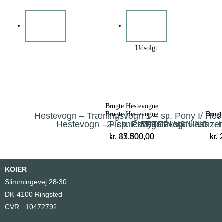
Udsolgt
Brugte Hestevogne
Brugte Hestevogne
Brugt
Brugt
Hestevogn – Træningsvogn 1 – sp. Pony I/ Hest
Hestevogn – Picknickvogn 2- sp. Hest
2- sp. Pony I
EFTERLYSNING – he
Hestevogn – Linzer
kr.
kr.
87.500,00
15.800,00
kr.
kr.
1
2
KOIER
Slimmingevej 28-30
DK-4100 Ringsted
CVR.: 10472792