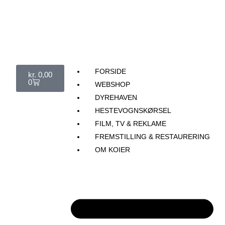
FORSIDE
kr.
0,00
0
WEBSHOP
DYREHAVEN
HESTEVOGNSKØRSEL
FILM, TV & REKLAME
FREMSTILLING & RESTAURERING​
OM KOIER