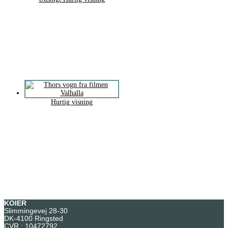
Hurtig visning
KOIER
Slimmingevej 28-30
DK-4100 Ringsted
CVR.: 10472792