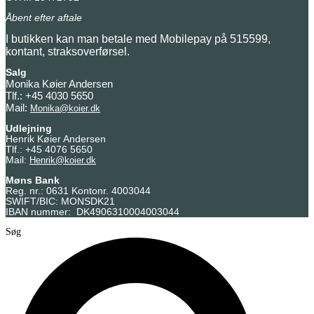
Åbent efter aftale
I butikken kan man betale med Mobilepay på 515599,
kontant, straksoverførsel.
Salg
Monika Køier Andersen
Tlf.: +45 4030 5650
Mail:
Monika@koier.dk
Udlejning
Henrik Køier Andersen
Tlf.: +45 4076 5650
Mail:
Henrik@koier.dk
Møns Bank
Reg. nr.: 0631 Kontonr. 4003044
SWIFT/BIC: MONSDK21
IBAN nummer: DK4906310004003044
Søg