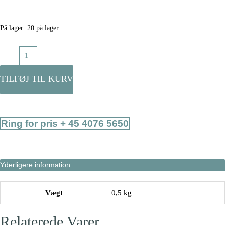
På lager:
20 på lager
Manke
kam,
aluminium
TILFØJ TIL KURV
antal
Ring for pris + 45 4076 5650
Yderligere information
Vægt
0,5 kg
Relaterede Varer