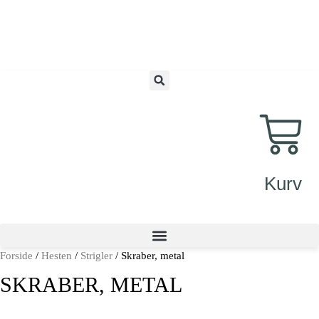
Gå
til
indholdet
Kurv
Forside
/
Hesten
/
Strigler
/ Skraber, metal
SKRABER, METAL