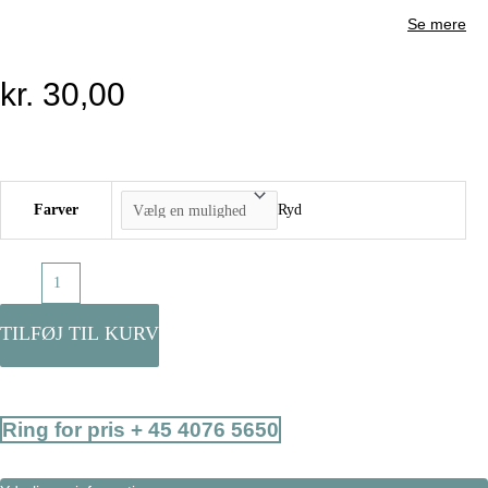
Se mere
kr.
30,00
Farver
Ryd
Skraber,
metal
antal
TILFØJ TIL KURV
Ring for pris + 45 4076 5650