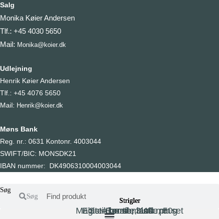
Salg
Monika Køier Andersen
Tlf.: +45 4030 5650
Mail:
Monika@koier.dk
Udlejning
Henrik Køier Andersen
Tlf.: +45 4076 5650
Mail:
Henrik@koier.dk
Møns Bank
Reg. nr.: 0631 Kontonr. 4003044
SWIFT/BIC: MONSDK21
IBAN nummer: DK4906310004003044
Søg
Søg
Strigler
Strigler
Strigler
Strigler
Magic – brush, 3 stk. pr. set
Elastikker til manke, 50g
Sten børste, 110 mm
Børste, blød