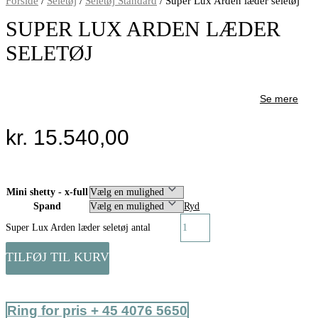
Forside
/
Seletøj
/
Seletøj Standard
/ Super Lux Arden læder seletøj
SUPER LUX ARDEN LÆDER
SELETØJ
Se mere
kr.
15.540,00
Mini shetty - x-full
Spand
Ryd
Super Lux Arden læder seletøj antal
TILFØJ TIL KURV
Ring for pris + 45 4076 5650