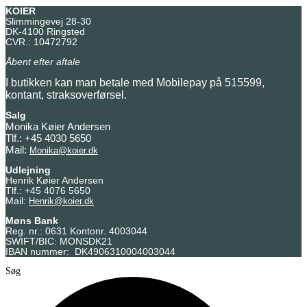
KOIER
Slimmingevej 28-30
DK-4100 Ringsted
CVR.: 10472792
Åbent efter aftale
I butikken kan man betale med Mobilepay på 515599,
kontant, straksoverførsel.
Salg
Monika Køier Andersen
Tlf.: +45 4030 5650
Mail:
Monika@koier.dk
Udlejning
Henrik Køier Andersen
Tlf.: +45 4076 5650
Mail:
Henrik@koier.dk
Møns Bank
Reg. nr.: 0631 Kontonr. 4003044
SWIFT/BIC: MONSDK21
IBAN nummer: DK4906310004003044
Søg