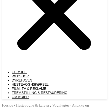
FORSIDE
WEBSHOP
DYREHAVEN
HESTEVOGNSKØRSEL
FILM, TV & REKLAME
FREMSTILLING & RESTAURERING​
OM KOIER
Forside
/
Hestevogne & kareter
/
Vognlygter - Antikke og