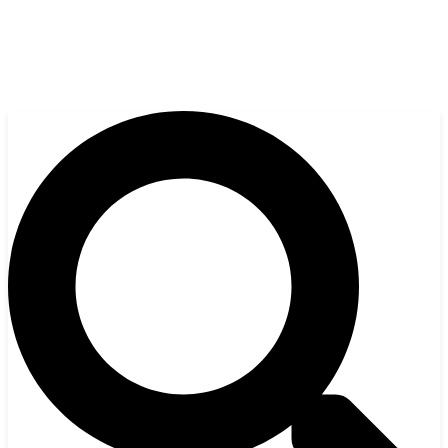
Gå
til
indholdet