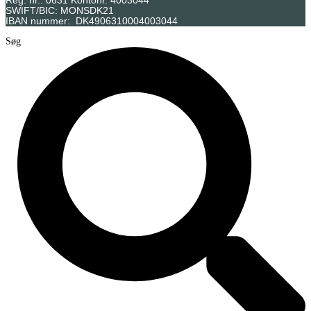
Reg. nr.: 0631 Kontonr. 4003044
SWIFT/BIC: MONSDK21
IBAN nummer: DK4906310004003044
Søg