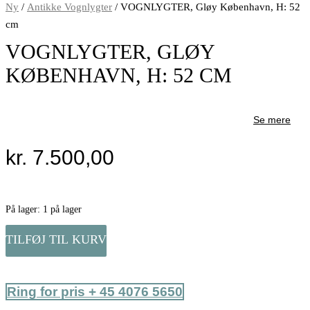
Ny
/
Antikke Vognlygter
/ VOGNLYGTER, Gløy København, H: 52
cm
VOGNLYGTER, GLØY
KØBENHAVN, H: 52 CM
Se mere
kr.
7.500,00
På lager:
1 på lager
VOGNLYGTER,
TILFØJ TIL KURV
Gløy
København,
H:
52
cm
Ring for pris + 45 4076 5650
antal