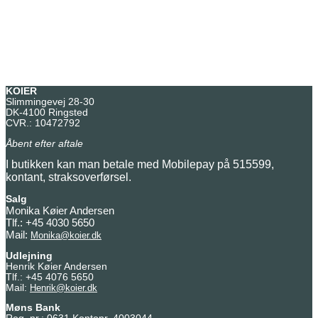
KOIER
Slimmingevej 28-30
DK-4100 Ringsted
CVR.: 10472792
Åbent efter aftale
I butikken kan man betale med Mobilepay på 515599,
kontant, straksoverførsel.
Salg
Monika Køier Andersen
Tlf.: +45 4030 5650
Mail:
Monika@koier.dk
Udlejning
Henrik Køier Andersen
Tlf.: +45 4076 5650
Mail:
Henrik@koier.dk
Møns Bank