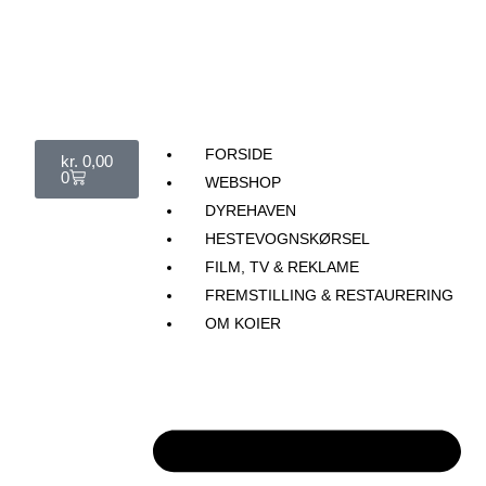
FORSIDE
kr.
0,00
0
WEBSHOP
DYREHAVEN
HESTEVOGNSKØRSEL
FILM, TV & REKLAME
FREMSTILLING & RESTAURERING​
OM KOIER