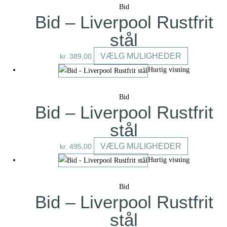
flere
Bid
varianter.
Bid – Liverpool Rustfrit
Mulighedern
stål
kan
vælges
Dette
VÆLG MULIGHEDER
kr.
389,00
på
vare
Hurtig visning
varesiden
har
flere
Bid
varianter.
Bid – Liverpool Rustfrit
Mulighedern
stål
kan
vælges
Dette
VÆLG MULIGHEDER
kr.
495,00
på
vare
Hurtig visning
varesiden
har
flere
Bid
varianter.
Bid – Liverpool Rustfrit
Mulighedern
stål
kan