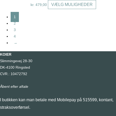
vælges
Dette
VÆLG MULIGHEDER
kr.
479,00
på
vare
varesiden
har
1
flere
2
varianter.
3
Mulighedern
4
kan
→
vælges
KOIER
på
Slimmingevej 28-30
varesiden
DK-4100 Ringsted
CVR.: 10472792
Åbent efter aftale
I butikken kan man betale med Mobilepay på 515599, kontant,
straksoverførsel.