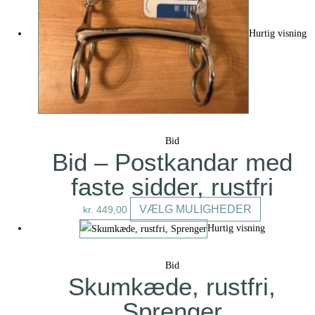
varianter.
Mulighedern
Hurtig visning
kan
vælges
på
varesiden
Bid
Bid – Postkandar med
faste sidder, rustfri
Dette
VÆLG MULIGHEDER
kr.
449,00
vare
Hurtig visning
har
flere
Bid
varianter.
Skumkæde, rustfri,
Mulighedern
Sprenger
kan