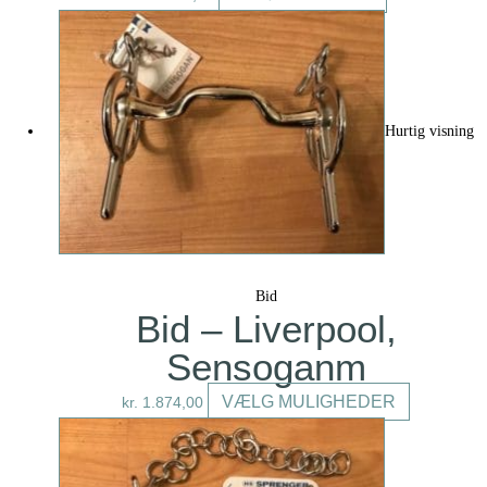
Hurtig visning
Bid
Bid – Liverpool,
Sensoganm
Dette
VÆLG MULIGHEDER
kr.
1.874,00
vare
har
flere