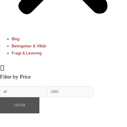
Blog
Betingelser & Vilkår
Fragt & Levering
Filter by Price
Mindste
Højeste
pris
pris
FILTER