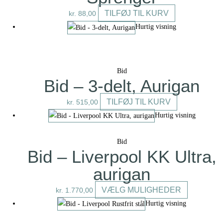
vælges
TILFØJ TIL KURV
kr.
88,00
på
Hurtig visning
varesiden
Bid
Bid – 3-delt, Aurigan
TILFØJ TIL KURV
kr.
515,00
Hurtig visning
Bid
Bid – Liverpool KK Ultra,
aurigan
Dette
VÆLG MULIGHEDER
kr.
1.770,00
vare
Hurtig visning
har