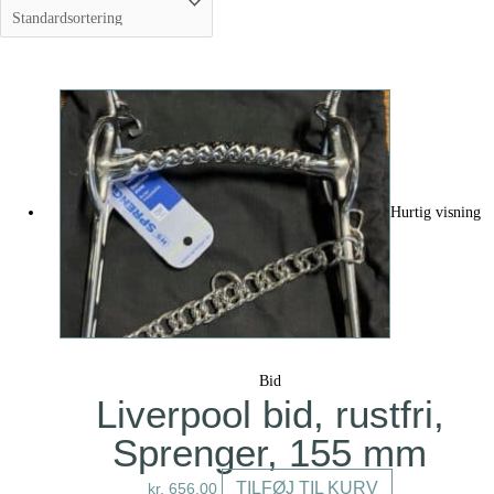
Hurtig visning
Bid
Liverpool bid, rustfri,
Sprenger, 155 mm
TILFØJ TIL KURV
kr.
656,00