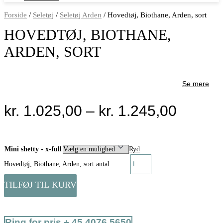
Forside
/
Seletøj
/
Seletøj Arden
/ Hovedtøj, Biothane, Arden, sort
HOVEDTØJ, BIOTHANE,
ARDEN, SORT
Se mere
kr.
1.025,00
–
kr.
1.245,00
Mini shetty - x-full
Ryd
Hovedtøj, Biothane, Arden, sort antal
TILFØJ TIL KURV
Ring for pris + 45 4076 5650