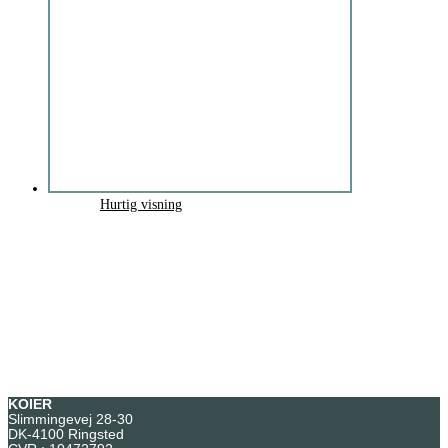
Hurtig visning
KOIER
Slimmingevej 28-30
DK-4100 Ringsted