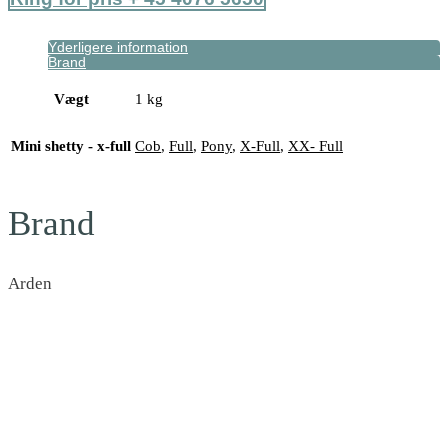
Yderligere information
Brand
Vægt
1 kg
Mini shetty - x-full
Cob
,
Full
,
Pony
,
X-Full
,
XX- Full
Brand
Arden