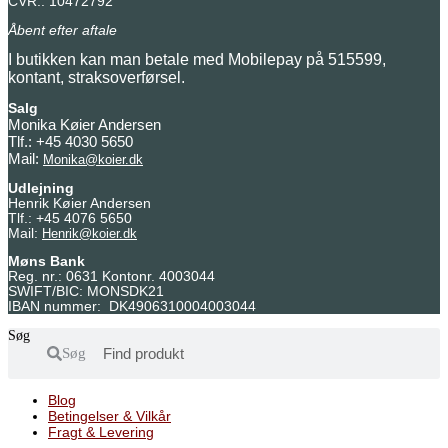
CVR.: 10472792
Åbent efter aftale
I butikken kan man betale med Mobilepay på 515599,
kontant, straksoverførsel.
Salg
Monika Køier Andersen
Tlf.: +45 4030 5650
Mail:
Monika@koier.dk
Udlejning
Henrik Køier Andersen
Tlf.: +45 4076 5650
Mail:
Henrik@koier.dk
Møns Bank
Reg. nr.: 0631 Kontonr. 4003044
SWIFT/BIC: MONSDK21
IBAN nummer: DK4906310004003044
Søg
Søg
Blog
Betingelser & Vilkår
Fragt & Levering