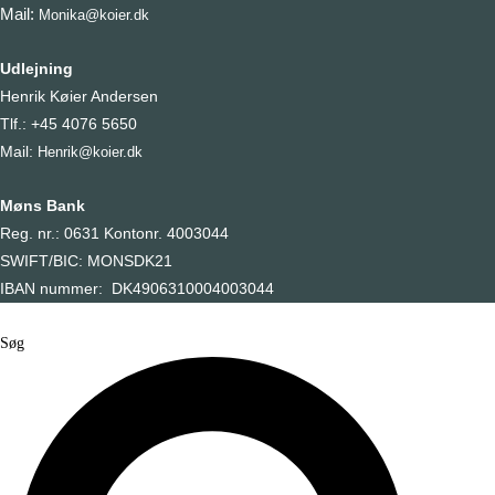
Mail:
Monika@koier.dk
Udlejning
Henrik Køier Andersen
Tlf.: +45 4076 5650
Mail:
Henrik@koier.dk
Møns Bank
Reg. nr.: 0631 Kontonr. 4003044
SWIFT/BIC: MONSDK21
IBAN nummer: DK4906310004003044
Søg