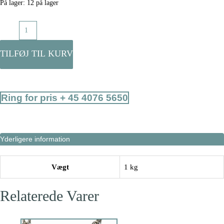
På lager:
12 på lager
Skumkæde
til
bid
TILFØJ TIL KURV
antal
Ring for pris + 45 4076 5650
Yderligere information
Vægt
1 kg
Relaterede Varer