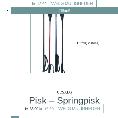
Dette
VÆLG MULIGHEDER
kr.
12,00
vare
Tilbud!
har
flere
varianter.
Mulighederne
kan
Hurtig visning
vælges
på
varesiden
UDSALG
Pisk – Springpisk
Original
Current
Dette
VÆLG MULIGHEDER
kr.
33,00
kr.
16,50
price
price
vare