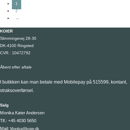
was:
is:
har
1
kr. 33,00.
kr. 16,50.
flere
2
varianter.
→
Mulighed
KOIER
kan
Slimmingevej 28-30
vælges
DK-4100 Ringsted
på
CVR.: 10472792
varesiden
Åbent efter aftale
I butikken kan man betale med Mobilepay på 515599, kontant,
straksoverførsel.
Salg
Monika Køier Andersen
Tlf.: +45 4030 5650
Mail:
Monika@koier.dk