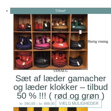
Tilbud!
Hurtig visning
UDSALG
Sæt af læder gamacher
og læder klokker – tilbud
50 % !!! ( rød og grøn )
Dette
VÆLG MULIGHEDER
kr.
390,00
–
kr.
888,00
vare