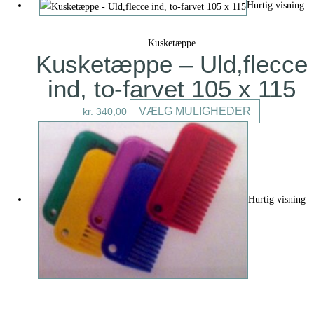
på
vare
Hurtig visning
varesiden
har
flere
Kusketæppe
varianter.
Kusketæppe – Uld,flecce
Mulighederne
ind, to-farvet 105 x 115
kan
vælges
Dette
VÆLG MULIGHEDER
kr.
340,00
på
vare
varesiden
har
flere
varianter.
Mulighedern
Hurtig visning
kan
vælges
på
varesiden