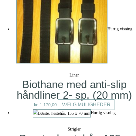
har
flere
variant
Mulig
Hurtig visning
kan
vælges
på
varesi
Liner
Biothane med anti-slip
håndliner 2- sp. (20 mm)
Dette
VÆLG MULIGHEDER
kr.
1.170,00
vare
Hurtig visning
har
flere
Strigler
varianter.