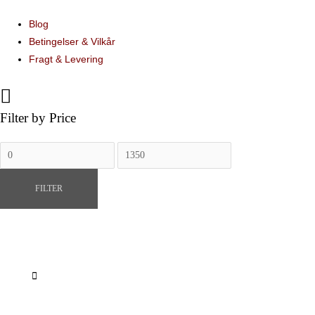
Blog
Betingelser & Vilkår
Fragt & Levering
Filter by Price
Mindste
Højeste
pris
pris
FILTER