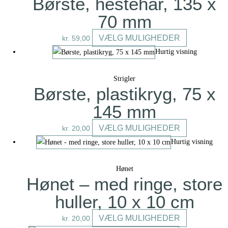
Børste, hestehår, 135 x
Mulighedern
70 mm
kan
vælges
Dette
VÆLG MULIGHEDER
kr.
59,00
på
vare
Hurtig visning
varesiden
har
flere
Strigler
varianter.
Børste, plastikryg, 75 x
Mulighederne
145 mm
kan
vælges
Dette
VÆLG MULIGHEDER
kr.
20,00
på
vare
Hurtig visning
varesiden
har
flere
Hønet
varianter.
Hønet – med ringe, store
Mulighederne
huller, 10 x 10 cm
kan
vælges
Dette
VÆLG MULIGHEDER
kr.
20,00