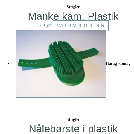
Strigler
Manke kam, Plastik
Dette
VÆLG MULIGHEDER
kr.
5,00
vare
har
flere
varianter.
Mulighederne
Hurtig visning
kan
vælges
på
varesiden
Strigler
Nålebørste i plastik