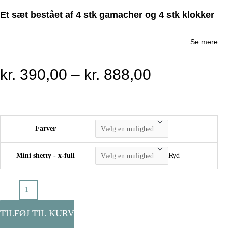
Et sæt bestået af 4 stk gamacher og 4 stk klokker
Se mere
kr.
390,00
–
kr.
888,00
Farver
Mini shetty - x-full
Ryd
Sæt
af
læder
TILFØJ TIL KURV
gamacher