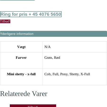
og
læder
Ring for pris + 45 4076 5650
klokker
Tilbud!
-
tilbud
Yderligere information
50
%
!!!
Vægt
N/A
(
Farver
Grøn
,
Rød
rød
og
grøn
Mini shetty - x-full
Cob
,
Full
,
Pony
,
Shetty
,
X-Full
)
antal
Relaterede Varer