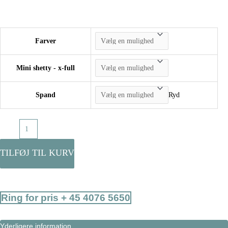
Farver
Mini shetty - x-full
Spand
Ryd
Biothane
med
anti-
TILFØJ TIL KURV
slip
håndliner
2-
Ring for pris + 45 4076 5650
sp.
(20
Yderligere information
mm)