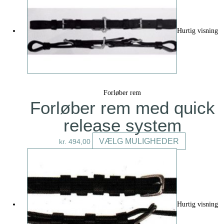
har
flere
variant
Hurtig visning
Mulig
kan
vælges
på
Forløber rem
varesi
Forløber rem med quick
release system
Dette
VÆLG MULIGHEDER
kr.
494,00
vare
har
flere
varianter.
Mulighedern
Hurtig visning
kan