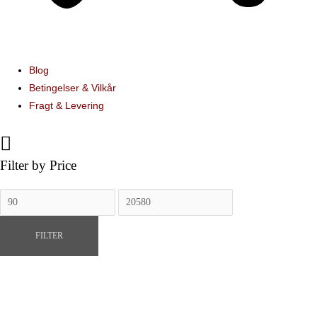
Blog
Betingelser & Vilkår
Fragt & Levering
Filter by Price
Mindste
Højeste
pris
pris
FILTER