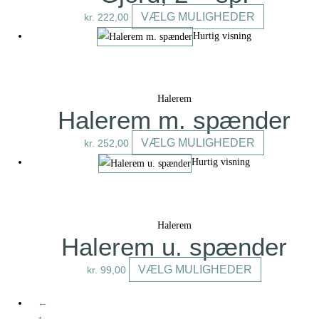
vælges
Dette
VÆLG MULIGHEDER
kr.
222,00
på
vare
Hurtig visning
varesiden
har
flere
varianter.
Halerem
Mulighedern
Halerem m. spænder
kan
vælges
Dette
VÆLG MULIGHEDER
kr.
252,00
på
vare
Hurtig visning
varesiden
har
flere
varianter.
Halerem
Mulighedern
Halerem u. spænder
kan
vælges
Dette
VÆLG MULIGHEDER
kr.
99,00
på
vare
varesiden
har
←