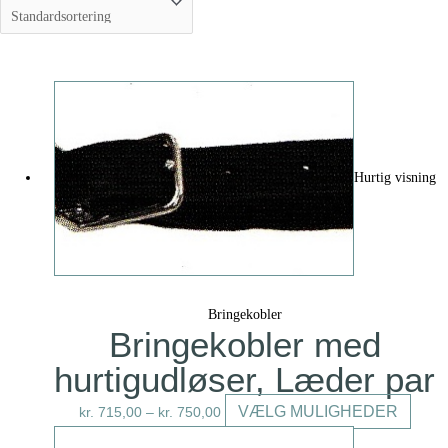
Hurtig visning
Bringekobler
Bringekobler med
hurtigudløser, Læder par
Dette
VÆLG MULIGHEDER
kr.
715,00
–
kr.
750,00
vare