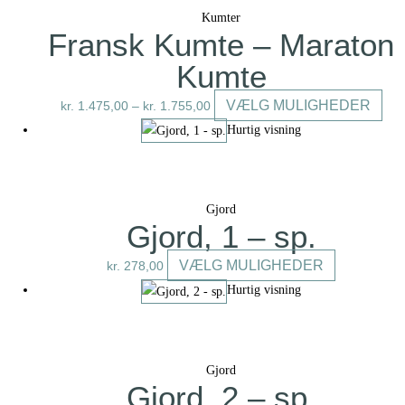
flere
Kumter
varianter.
Fransk Kumte – Maraton
Mulighedern
Kumte
kan
vælges
Dett
VÆLG MULIGHEDER
kr.
1.475,00
–
kr.
1.755,00
på
vare
Hurtig visning
varesiden
har
flere
vari
Gjord
Muli
Gjord, 1 – sp.
kan
vælg
Dette
VÆLG MULIGHEDER
kr.
278,00
på
vare
Hurtig visning
vare
har
flere
varianter.
Gjord
Mulighedern
Gjord, 2 – sp.
kan