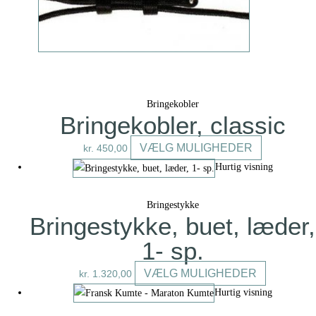
vælges
på
varesiden
Bringekobler
Bringekobler, classic
Dette
VÆLG MULIGHEDER
kr.
450,00
vare
Hurtig visning
har
flere
Bringestykke
varianter.
Bringestykke, buet, læder,
Mulighedern
1- sp.
kan
vælges
Dette
VÆLG MULIGHEDER
kr.
1.320,00
på
vare
Hurtig visning
varesiden
har