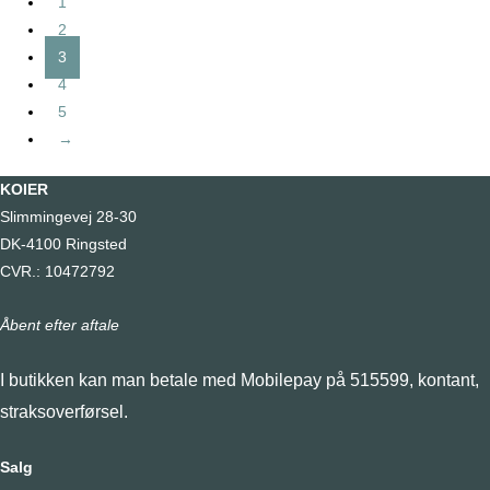
flere
1
varianter.
2
Mulighederne
3
kan
4
vælges
5
på
→
varesiden
KOIER
Slimmingevej 28-30
DK-4100 Ringsted
CVR.: 10472792
Åbent efter aftale
I butikken kan man betale med Mobilepay på 515599, kontant,
straksoverførsel.
Salg